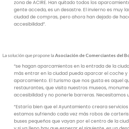
zona de ACIRE. Han quitado todos los aparcamient
gente acceda, es un desastre. El invierno es muy l
ciudad de compras, pero ahora han dejado de hacer
accesibilidad”.
La solución que propone la
Asociación de Comerciantes del B
“se hagan aparcamientos en la entrada de la ciuda
más entrar en la ciudad pueda aparcar el coche y
aparcamiento. El turismo que nos gusta es aquel qu
restaurantes, que visita nuestros museos, monumen
accesibilidad y no ponerle barreras. Necesitamos 
“Estaría bien que el Ayuntamiento creara servicios
estamos sufriendo cada vez más robos de carterist
buses pequeños que vayan por el centro de la ciud
y si va lleno hay que esperar el siguiente, es un de