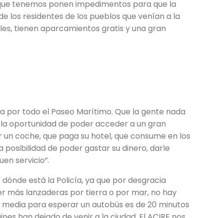
s que tenemos ponen impedimentos para que la
e los residentes de los pueblos que venían a la
es, tienen aparcamientos gratis y una gran
a por todo el Paseo Marítimo. Que la gente nada
 la oportunidad de poder acceder a un gran
ar un coche, que paga su hotel, que consume en los
posibilidad de poder gastar su dinero, darle
en servicio”.
 dónde está la Policía, ya que por desgracia
r más lanzaderas por tierra o por mar, no hay
la media para esperar un autobús es de 20 minutos
uines han dejado de venir a la ciudad. El ACIRE nos