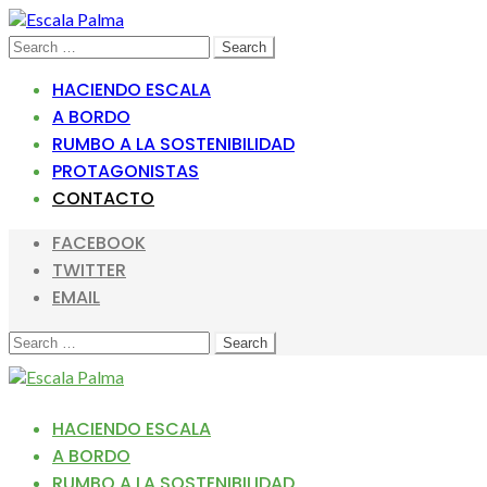
Skip
Skip
to
to
Search
Search
navigation
content
for:
HACIENDO ESCALA
A BORDO
RUMBO A LA SOSTENIBILIDAD
PROTAGONISTAS
CONTACTO
FACEBOOK
TWITTER
EMAIL
SEARCH
SEARCH
FOR:
HACIENDO ESCALA
A BORDO
RUMBO A LA SOSTENIBILIDAD