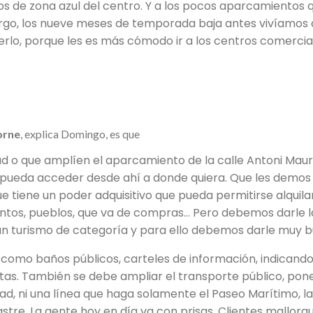
os de zona azul del centro. Y a los pocos aparcamiento
argo, los nueve meses de temporada baja antes vivíamos d
lo, porque les es más cómodo ir a los centros comercial
orne
, explica Domingo, es que
d o que amplíen el aparcamiento de la calle Antoni Maur
 pueda acceder desde ahí a donde quiera. Que les demos
e tiene un poder adquisitivo que pueda permitirse alquil
tos, pueblos, que va de compras… Pero debemos darle la 
un turismo de categoría y para ello debemos darle muy bu
 como baños públicos, carteles de información, indicando
as. También se debe ampliar el transporte público, pone
ad, ni una línea que haga solamente el Paseo Marítimo, 
sastre. La gente hoy en día va con prisas. Clientes mallorq